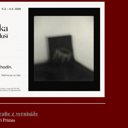
rafie z vernisáže
ří Primas