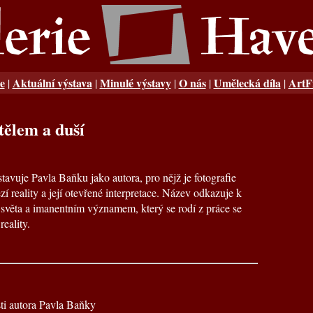
e
Aktuální výstava
Minulé výstavy
O nás
Umělecká díla
ArtF
|
|
|
|
|
tělem a duší
tavuje Pavla Baňku jako autora, pro nějž je fotografie
í reality a její otevřené interpretace. Název odkazuje k
 světa a imanentním významem, který se rodí z práce se
reality.
ti autora Pavla Baňky