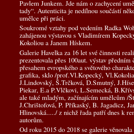
Pavlem Junkem. Jde nám o zachycení uměl
tady“. Autenticita je nedílnou součástí ně
umělce při práci.
Soukromé vztahy pod vedením Radka Woh
zahájenou výstavou s Vladimírem Kopec
Kokoliou a Janem Hískem.
Galerie Havelka za 16 let své činnosti real
prezentovala přes 100aut. výstav přední
přesahem evropského a světového charakt
grafika, sklo /prof.Vl.Kopecký, Vl.Kokolia
J.Lindovský, Š.Trčková, D.Smutný, J.Hísek
Piekar, E.a P.Vlčkovi, L.Semecká, B.Křívs
ale také mladým, začínajícím umělcům /Št
J.Chrištofová, P. Příkaský, B. Jagadicz, J
Hlinovská...../ z nichž řada patří dnes k
autorům.
Od roku 2015 do 2018 se galerie věnovala