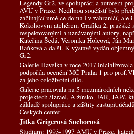
Legendy Gr2, ve spolupráci a autorem pro
AVU v Praze. Nedílnou součástí bylo předs
začínající umělce doma i v zahraničí, ale i 
Kokoliovým ateliérem Grafika 2, pražské
respektovanými a uznávanými autory, např
Kateřina Šedá, Veronika Holcová, Ján Ma
Baňková a další. K výstavě vydán objemn
Gr2.
Galerie Havelka v roce 2017 inicializoval
podpořila ocenění MČ Praha 1 pro prof.V
za jeho celoživotní dílo.
Galerie pracovala na 5 mezinárodních ne
projektech /Izrael, Alžírsko, JAR, JAP/, kt
základě spolupráce a záštity zastupit.úč
Českých center.
Jitka Grígerová Sochorová
Studium: 1993-1997 AMU v Praze, katedr