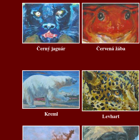
Černý jaguár
Červená žába
Kreml
Levhart