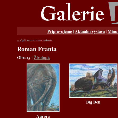
Připravujeme
Aktuální výstava
Minul
|
|
« Zpět na seznam autorů
Roman Franta
Obrazy
|
Životopis
Big Ben
Aurora