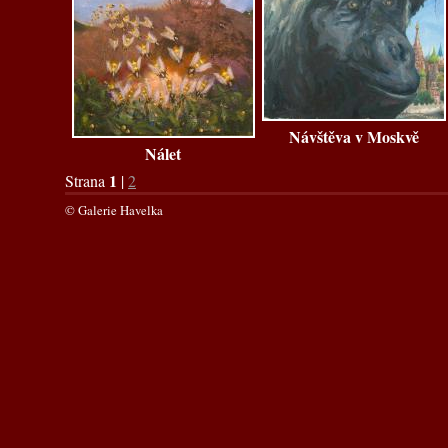
Návštěva v Moskvě
Nálet
1
Strana
|
2
© Galerie Havelka