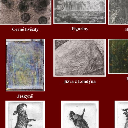
Figuríny
Černé hvězdy
H
Jizva z Londýna
Jeskyně