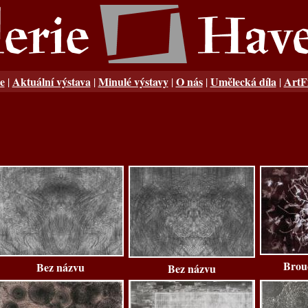
e
Aktuální výstava
Minulé výstavy
O nás
Umělecká díla
ArtF
|
|
|
|
|
Brouc
Bez názvu
Bez názvu