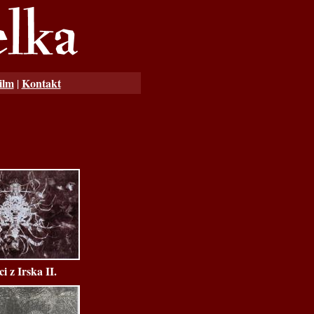
ilm
Kontakt
|
i z Irska II.