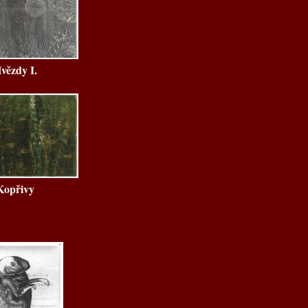
vězdy I.
Kopřivy