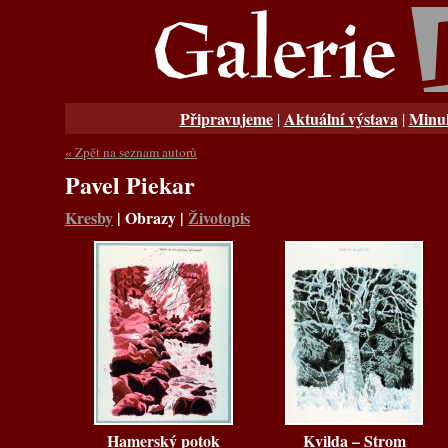
Připravujeme
Aktuální výstava
Minul
|
|
« Zpět na seznam autorů
Pavel Piekar
Kresby
|
Obrazy
|
Životopis
Hamerský potok
Kvilda – Strom