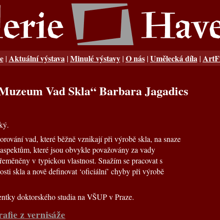
e
Aktuální výstava
Minulé výstavy
O nás
Umělecká díla
ArtF
|
|
|
|
|
– Muzeum Vad Skla“ Barbara Jagadics
ký.
ování vad, které běžně vznikají při výrobě skla, na snaze
 aspektům, které jsou obvykle považovány za vady
eměněny v typickou vlastnost. Snažím se pracovat s
sti skla a nově definovat ‘oficiální’ chyby při výrobě
entky doktorského studia na VŠUP v Praze.
rafie z vernisáže