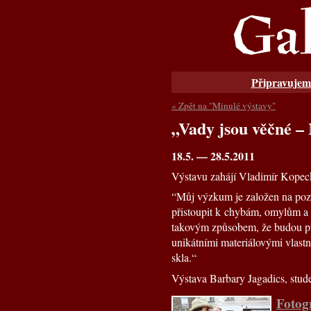
Připravujem
« Zpět na "Minulé výstavy"
„Vady jsou věčné 
18.5. — 28.5.2011
Výstavu zahájí Vladimír Kopec
“Můj výzkum je založen na pozor
přistoupit k chybám, omylům a
takovým způsobem, že budou př
unikátními materiálovými vlastno
skla.“
Výstava Barbary Jagadics, stud
Fotog