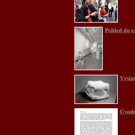
Pohled do e
Vysta
Úvodn