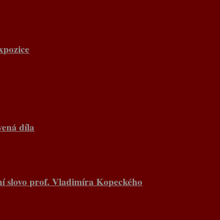
xpozice
vená díla
í slovo prof. Vladimíra Kopeckého