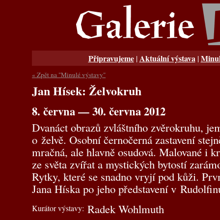
Připravujeme
Aktuální výstava
Minul
|
|
« Zpět na "Minulé výstavy"
Jan Hísek: Želvokruh
8. června — 30. června 2012
Dvanáct obrazů zvláštního zvěrokruhu, je
o želvě. Osobní černočerná zastavení stejn
mračná, ale hlavně osudová. Malované i k
ze světa zvířat a mystických bytostí zará
Rytky, které se snadno vryjí pod kůži. Prv
Jana Híska po jeho představení v Rudolfin
Radek Wohlmuth
Kurátor výstavy: