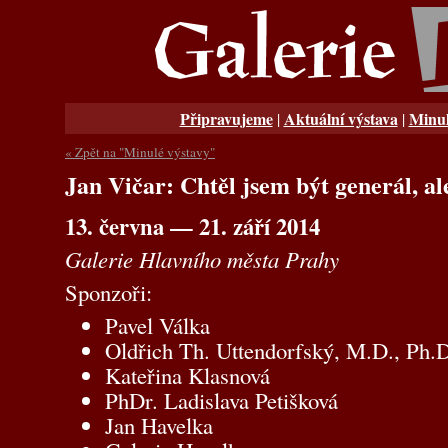
Připravujeme
Aktuální výstava
Minul
|
|
« Zpět na "Minulé výstavy"
Jan Vičar: Chtěl jsem být generál, ale
13. června — 21. září 2014
Galerie Hlavního města Prahy
Sponzoři:
Pavel Válka
Oldřich Th. Uttendorfský, M.D., Ph.
Kateřina Klasnová
PhDr. Ladislava Petišková
Jan Havelka