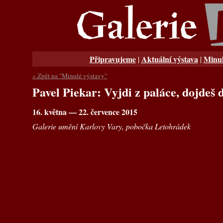
Připravujeme
Aktuální výstava
Minul
|
|
« Zpět na "Minulé výstavy"
Pavel Piekar: Vyjdi z paláce, dojdeš 
16. května — 22. července 2015
Galerie umění Karlovy Vary, pobočka Letohrádek