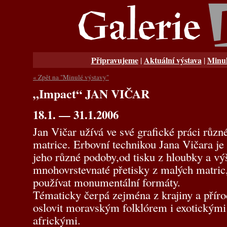
Připravujeme
Aktuální výstava
Minul
|
|
« Zpět na "Minulé výstavy"
„Impact“ JAN VIČAR
18.1. — 31.1.2006
Jan Vičar užívá ve své grafické práci různ
matrice. Erbovní technikou Jana Vičara je 
jeho různé podoby,od tisku z hloubky a vý
mnohovrstevnaté přetisky z malých matric
používat monumentální formáty.
Tématicky čerpá zejména z krajiny a příro
oslovit moravským folklórem i exotickými 
africkými.