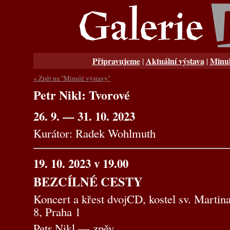
Připravujeme
Aktuální výstava
Minul
|
|
« Zpět na "Minulé výstavy"
Petr Nikl: Tvorové
26. 9. — 31. 10. 2023
Kurátor: Radek Wohlmuth
19. 10. 2023 v 19.00
BEZCÍLNÉ CESTY
Koncert a křest dvojCD, kostel sv. Martin
8, Praha 1
Petr Nikl — zpěv