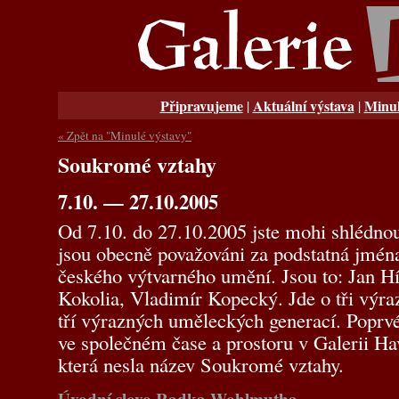
Připravujeme
Aktuální výstava
Minul
|
|
« Zpět na "Minulé výstavy"
Soukromé vztahy
7.10. — 27.10.2005
Od 7.10. do 27.10.2005 jste mohi shlédnout
jsou obecně považováni za podstatná jmén
českého výtvarného umění. Jsou to: Jan H
Kokolia, Vladimír Kopecký. Jde o tři výraz
tří výrazných uměleckých generací. Poprvé 
ve společném čase a prostoru v Galerii Ha
která nesla název Soukromé vztahy.
Úvodní slovo Radka Wohlmutha