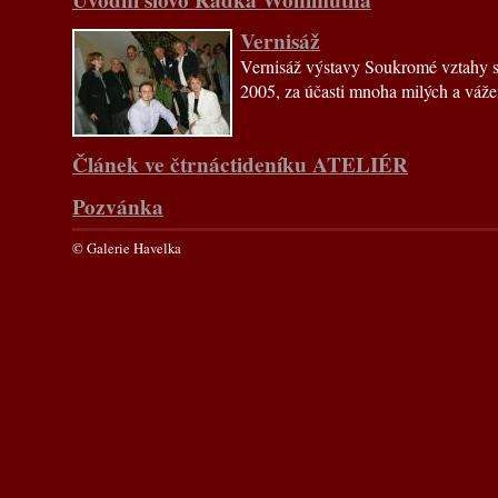
Vernisáž
Vernisáž výstavy Soukromé vztahy se 
2005, za účasti mnoha milých a váže
Článek ve čtrnáctideníku ATELIÉR
Pozvánka
© Galerie Havelka